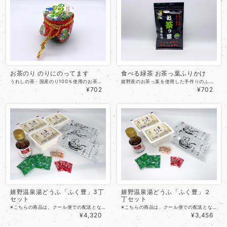
お茶のり のりにのってます
食べる緑茶 お茶っ葉ふりかけ
うれしの茶・国産のり100％使用のお茶のりです。ご飯のお供に間違いなしの一品となっており、おかわり必須です。 内容量 170g
嬉野産のお茶っ葉を使用した手作りのふりかけです。あったかいご飯・おにぎり・お茶漬けにどうぞ。薬味として使用しても舌鼓間違いなしです！また、全国ふりかけ総選挙TVで西日本1位に輝き、多くのテレビ番組にも紹介されました。手作りだからこそできる美味しさを、ぜひご賞味ください。 内容量 100g
¥702
¥702
嬉野温泉湯どうふ「ふく豊」3丁
嬉野温泉湯どうふ「ふく豊」２
セット
丁セット
※こちらの商品は、クール便での配送となります。 他の商品とは別途配送となるため、送料を含めた代金となっております。ご了承ください。 嬉野名物の温泉水を使ったとろける豆腐はいかがですか？ 嬉野名物「温泉湯どうふ」は、普通の湯豆腐とは違い、なんとコトコトと煮ているうちに豆腐が溶け出し白濁していきます。スープは白くてまろやか。豆腐は、ふんわり。とろり。とけた豆腐は、まろやかな味わいと食感を楽しませてくれます。この独特の味わいは、嬉野温泉の温泉水にあります。嬉野の温泉水に含まれる絶妙なアルカリ成分によって豆腐のタンパク質が分解され、豆乳に戻るため「とろける」のです。 美味しい物には「ふく」がある。ふくが貴方を「豊」にする。そんな想いを込めて作り上げたところから、「ふく豊」と命名致しました。本物の、うれしの温泉湯どうふ「ふく豊」を、どうぞご賞味ください。 お得な3丁入り(4～6人前) 内容 嬉野温泉豆腐 3丁 調理水 480ml×3 特製ごまだれ 160ml オリジナル薬味 1セット
※こちらの商品は、クール便での配送となります。 他の商品とは別途配送となるため、送料を含めた代金となっております。ご了承ください。 嬉野名物の温泉水を使ったとろける豆腐はいかがですか？ 嬉野名物「温泉湯どうふ」は、普通の湯豆腐とは違い、なんとコトコトと煮ているうちに豆腐が溶け出し白濁していきます。スープは白くてまろやか。豆腐は、ふんわり。とろり。とけた豆腐は、まろやかな味わいと食感を楽しませてくれます。この独特の味わいは、嬉野温泉の温泉水にあります。嬉野の温泉水に含まれる絶妙なアルカリ成分によって豆腐のタンパク質が分解され、豆乳に戻るため「とろける」のです。 美味しい物には「ふく」がある。ふくが貴方を「豊」にする。そんな想いを込めて作り上げたところから、「ふく豊」と命名致しました。本物の、うれしの温泉湯どうふ「ふく豊」を、どうぞご賞味ください。 お得な2丁入り(3～4人前) 内容 嬉野温泉豆腐 2丁 調理水 480ml×2 特製ごまだれ 160ml オリジナル薬味 1セット
¥4,320
¥3,456