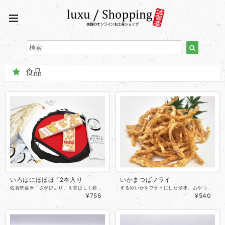
食品
いろはにほほほ 12本入り
いかまつばフライ
佐賀県産米「さがびより」を香ばしく炒って、 ホワイトチョコレートをサンドしたお菓子です。 お米の香ばしさとザクザクとした食感が特徴で、 懐かしく飽きのこない味に仕上がっています。 スティック状で食べやすく、個包装なので、お子様のおやつや職場のお土産にも人気です。
するめいかをフライにした珍味。おやつやさけのつまみにどうぞ。
¥756
¥540