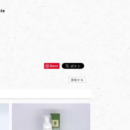
ble
Save
通報する