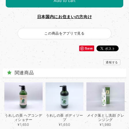
Add to cart
日本国内にお住まいの方向け
この商品をアプリで見る
Save
通報する
関連商品
うれしの茶 ヘアコンデ
うれしの茶 ボディソー
メイク落とし洗顔 クレ
ィショナー
プ
ンジング
¥1,650
¥1,650
¥1,980